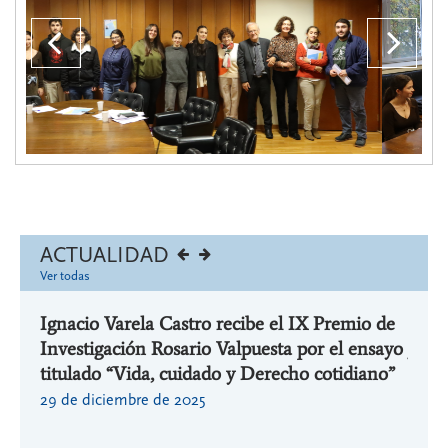
Anterior
??
lab
ACTUALIDAD
Ver todas
Ignacio Varela Castro recibe el IX Premio de
Ignac
Investigación Rosario Valpuesta por el ensayo
jorna
or la
titulado “Vida, cuidado y Derecho cotidiano”
aplic
tral
Cáte
29 de diciembre de 2025
de l