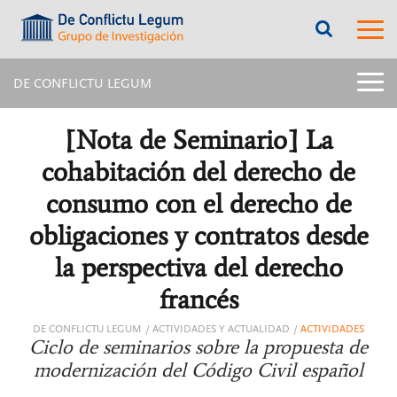
???
???
label.access.jump.content???
???
label.m
???
label.access.jump.header???
???
labe
label.access.jump.footer???
???
label.access.jump.menu???
menu
DE CONFLICTU LEGUM
title:
Menú
latera
[Nota de Seminario] La
págin
inter
cohabitación del derecho de
|
navig
consumo con el derecho de
De
Confl
obligaciones y contratos desde
Legu
la perspectiva del derecho
francés
DE CONFLICTU LEGUM
ACTIVIDADES Y ACTUALIDAD
ACTIVIDADES
Ciclo de seminarios sobre la propuesta de
modernización del Código Civil español