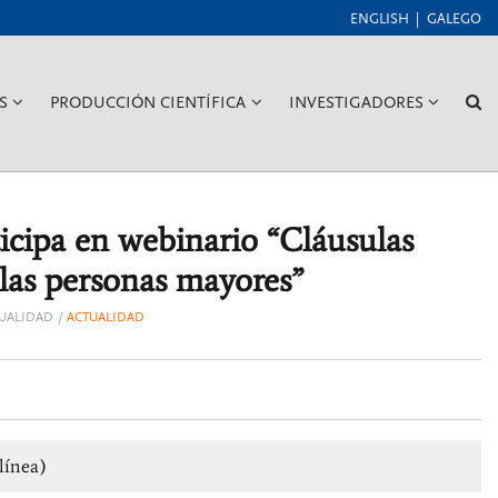
ENGLISH
GALEGO
???
???
???
??
S
PRODUCCIÓN CIENTÍFICA
INVESTIGADORES
GLE.SUBSECTIONS???
KEY.FORMATTER.HEADER.TOGGLE.SUBSECTIONS???
KEY.FORMATTER.HEADER.TOGGLE
KEY.FORM
L
icipa en webinario “Cláusulas
 las personas mayores”
TUALIDAD
ACTUALIDAD
línea)