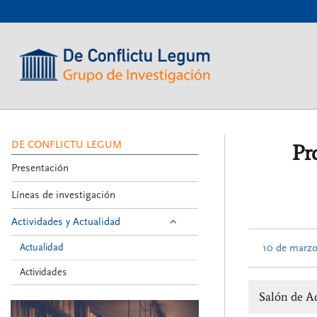
???
label.access.jump.content???
???
label.access.jump.header???
???
label.access.jump.footer???
???
label.access.jump.menu???
DE CONFLICTU LEGUM
Pr
Presentación
Líneas de investigación
Actividades y Actualidad
Actualidad
10 de marz
Actividades
Salón de Ac
De