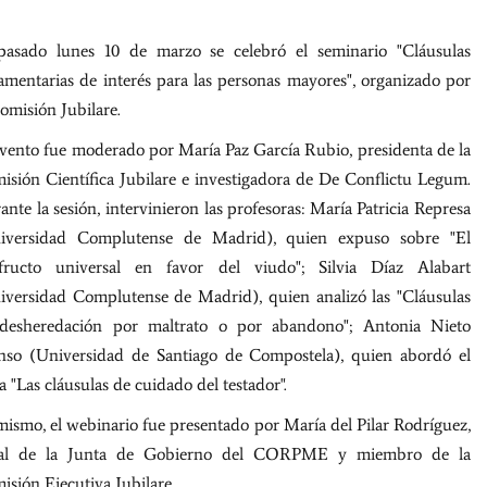
pasado lunes 10 de marzo se celebró el seminario "Cláusulas
tamentarias de interés para las personas mayores", organizado por
Comisión Jubilare.
evento fue moderado por María Paz García Rubio, presidenta de la
isión Científica Jubilare e investigadora de De Conflictu Legum.
nte la sesión, intervinieron las profesoras: María Patricia Represa
iversidad Complutense de Madrid), quien expuso sobre "El
fructo universal en favor del viudo"; Silvia Díaz Alabart
iversidad Complutense de Madrid), quien analizó las "Cláusulas
desheredación por maltrato o por abandono"; Antonia Nieto
nso (Universidad de Santiago de Compostela), quien abordó el
 "Las cláusulas de cuidado del testador".
mismo, el webinario fue presentado por María del Pilar Rodríguez,
al de la Junta de Gobierno del CORPME y miembro de la
isión Ejecutiva Jubilare.