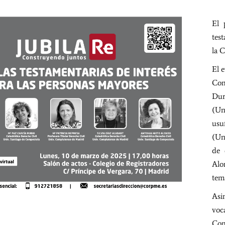
El 
tes
la 
El 
Com
Dura
(Un
usu
(Un
de 
Alo
tema
Asi
voc
Com