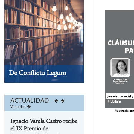
Conflictu
Legum
-
Tienda
De Conflictu Legum
Visita nuestra tienda
ACTUALIDAD
Ver todas
Ignacio Varela Castro recibe
el IX Premio de