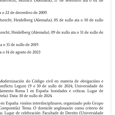
teuerrecht, Munich (Alemaña), 17 de setembro ata o 02 de
ta o 22 de decembro de 2009.
tsrecht, Heidelberg (Alemaña), 05 de xullo ata o 30 de xullo
srecht, Heidelberg (Alemaña), 09 de xullo ata o 31 de xullo de
a o 31 de xullo de 2019.
a o 14 de agosto de 2023
dernización do Código civil en materia de obrigacións e
onflictu Legum (9 e 10 de xullo de 2024, Universidade de
ulamento Roma I en España: bondades e críticas. Lugar de
la). Data: 10 de xullo de 2024.
n España: visións interdisciplinares, organizado polo Grupo
Compostela) Tema: O domicile anglosaxón como criterio de
as. Lugar de celebración: Facultade de Dereito (Universidade