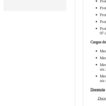
Pro
– OAB Nacional, Brasil
Pro
Pro
Pro
Pro
07 
Cargos de
Mem
Mem
Mem
ata
Mem
ata
Docencia
Docen