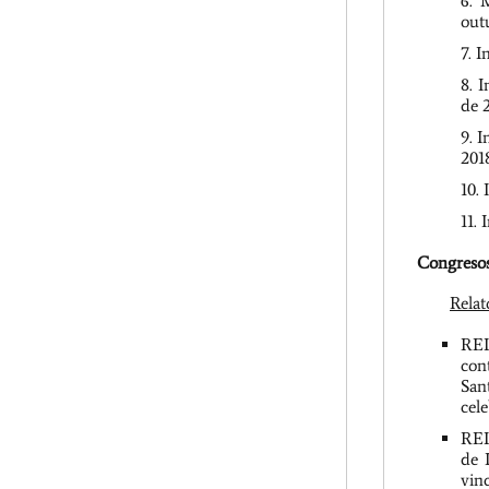
M
out
I
I
de 
I
201
I
Congreso
Relat
REL
con
San
cel
REL
de 
vin