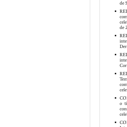
de 
REL
com
cel
de 
REL
int
Der
REL
int
Coru
REL
Tem
com
cel
COM
o t
con
cel
COM