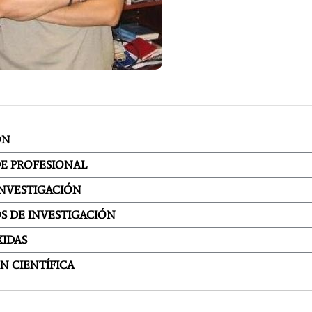
ÓN
DE PROFESIONAL
INVESTIGACIÓN
S DE INVESTIGACIÓN
ecibe
Ignacio Varela Castro
XIDAS
participa nas xornadas sobre
N CIENTÍFICA
cuestións prácticas na
aplicación da Lei 8/2021
 y
organizadas pola Cátedra