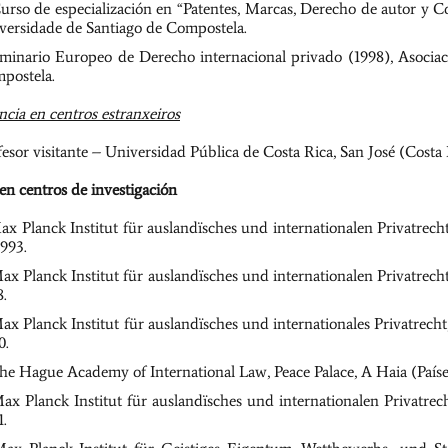
urso de especialización en “Patentes, Marcas, Derecho de autor y C
versidade de Santiago de Compostela.
eminario Europeo de Derecho internacional privado (1998), Asociac
postela.
cia en centros estranxeiros
fesor visitante – Universidad Pública de Costa Rica, San José (Costa 
en centros de investigación
ax Planck Institut für auslandïsches und internationalen Privatre
1993.
ax Planck Institut für auslandïsches und internationalen Privatrec
8.
ax Planck Institut für auslandïsches und internationales Privatrec
0.
he Hague Academy of International Law, Peace Palace, A Haia (Países 
ax Planck Institut für auslandïsches und internationalen Privatre
1.