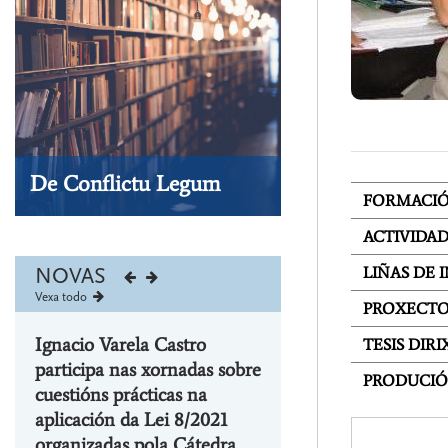
De Conflictu Legum
FORMACI
Visita a nosa tenda
ACTIVIDA
LIÑAS DE 
NOVAS
Vexa todo
PROXECTO
ecibe
Ignacio Varela Castro
Ignacio Varela Castro r
TESIS DIRI
participa nas xornadas sobre
o IX Premio de
PRODUCIÓ
cuestións prácticas na
Investigación Rosario
aplicación da Lei 8/2021
Valpuesta polo ensaio
y
organizadas pola Cátedra
titulado “Vida, cuidado