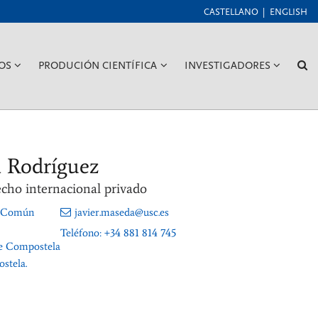
CASTELLANO
ENGLISH
???
???
???
??
OS
PRODUCIÓN CIENTÍFICA
INVESTIGADORES
GGLE.SUBSECTIONS???
KEY.FORMATTER.HEADER.TOGGLE.SUBSECTIONS???
KEY.FORMATTER.HEADER.TOGGLE
KEY.FORM
L
a Rodríguez
cho internacional privado
o Común
javier.maseda@usc.es
Teléfono:
+34 881 814 745
de Compostela
stela.