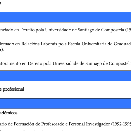
n
Extraordinaria de Dereito
Rexistral da ULPGC
13 de Marzo de 2026
enciado en Dereito pola Universidade de Santiago de Compostela (19
lomado en Relacións Laborais pola Escola Universitaria de Graduad
).
toramento en Dereito pola Universidade de Santiago de Compostela
Seminario "Cinco anos da
E
Lei 8/2021"
6 de Xullo de 2026
e profesional
S
Avances, debilidades, retos e
propostas de mellora do sistema de
apoio ao exercicio da capacidade
xurídica das persoas con
cadémicos
discapacidade
o
ario de Formación de Profesorado e Personal Investigador (1992-1995
Civil