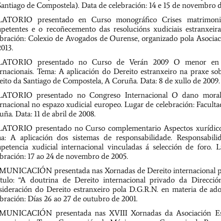
Santiago de Compostela). Data de celebración: 14 e 15 de novembro d
ATORIO presentado en Curso monográfico Crises matrimoniais
petentes e o recoñecemento das resolucións xudiciais estranxeira
ebración: Colexio de Avogados de Ourense, organizado pola Asociac
2013.
ATORIO presentado no Curso de Verán 2009 O menor en pers
ernacionais. Tema: A aplicación do Dereito estranxeiro na praxe 
eito da Santiago de Compostela, A Coruña. Data: 8 de xullo de 2009.
ATORIO presentado no Congreso Internacional O dano moral 
ernacional no espazo xudicial europeo. Lugar de celebración: Facul
ña. Data: 11 de abril de 2008.
ATORIO presentado no Curso complementario Aspectos xurídicos do
a: A aplicación dos sistemas de responsabilidade. Responsabil
petencia xudicial internacional vinculadas á selección de foro. 
ebración: 17 ao 24 de novembro de 2005.
UNICACIÓN presentada nas Xornadas de Dereito internacional pr
ítulo: “A doutrina de Dereito internacional privado da Direcc
sideración do Dereito estranxeiro pola D.G.R.N. en materia de ado
ebración: Días 26 ao 27 de outubro de 2001.
UNICACIÓN presentada nas XVIII Xornadas da Asociación Españ