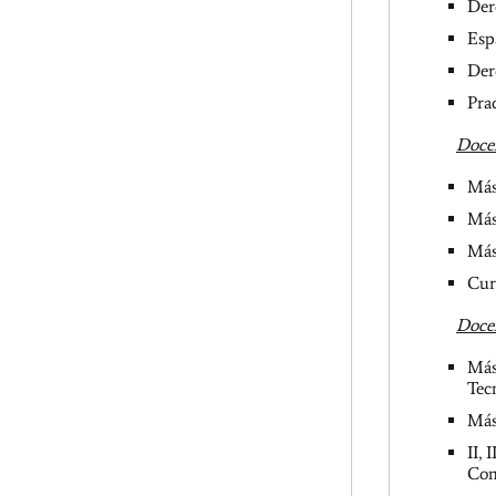
Der
Esp
Der
Pra
Docen
Más
Más
Más
Cur
Docen
Más
Tec
Más
II, 
Com