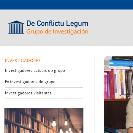
???
label.access.jump.content???
???
label.access.jump.header???
???
label.access.jump.footer???
???
label.access.jump.menu???
INVESTIGADORES
Investigadores actuais do grupo
Ex-investigadores do grupo
Investigadores visitantes
De
Conflictu
Legum
-
Tenda