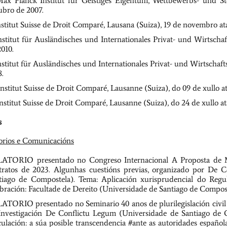
ax Planck Institut für Geistiges Eigentum, Wettbewerbs- und S
ubro de 2007.
nstitut Suisse de Droit Comparé, Lausana (Suiza), 19 de novembro a
nstitut für Ausländisches und Internationales Privat- und Wirtschaf
2010.
nstitut für Ausländisches und Internationales Privat- und Wirtschaft
8.
Institut Suisse de Droit Comparé, Lausanne (Suiza), do 09 de xullo at
nstitut Suisse de Droit Comparé, Lausanne (Suiza), do 24 de xullo at
s
orios e Comunicacións
ATORIO presentado no Congreso Internacional A Proposta de Mo
tratos de 2023. Algunhas cuestións previas, organizado por De C
tiago de Compostela). Tema: Aplicación xurisprudencial do Reg
ebración: Facultade de Dereito (Universidade de Santiago de Composte
ATORIO presentado no Seminario 40 anos de plurilegislación civil e
Investigación De Conflictu Legum (Universidade de Santiago de 
culación: a súa posible transcendencia #ante as autoridades español