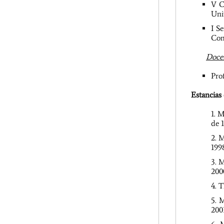
V C
Uni
I S
Com
Docen
Pro
Estancias 
M
de 
M
199
M
200
T
M
200