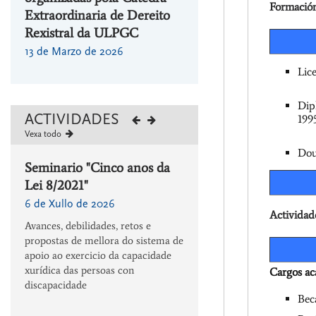
Formació
Extraordinaria de Dereito
Derecho cotidiano”
Rexistral da ULPGC
29 de Decembro de 2025
13 de Marzo de 2026
Lic
Dip
ACTIVIDADES
1995
Vexa todo
Dou
Seminario "Cinco anos da
II CONGRESO
E
Lei 8/2021"
INTERNACIONAL D
RESPONSABILIDAD
6 de Xullo de 2026
Actividad
S
CIVIL. EXPERIENCIA
Avances, debilidades, retos e
COMPARADAS
propostas de mellora do sistema de
apoio ao exercicio da capacidade
4 de Novembro de 2026
xurídica das persoas con
Cargos a
Grupo de investigación De
discapacidade
Conflictu Legum & Comissã
Bec
Civil
Especial de Responsabilidade 