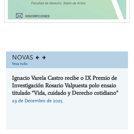
NOVAS
Vexa todo
adas
Ignacio Varela Castro recibe o IX Premio de
Igna
 Lei
Investigación Rosario Valpuesta polo ensaio
sobre
titulado “Vida, cuidado y Derecho cotidiano”
8/20
Extra
29 de Decembro de 2025
ULP
13 de