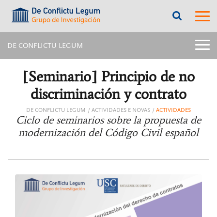
???
???
label.access.jump.content???
???
label.m
???
label.access.jump.header???
???
labe
label.access.jump.footer???
???
label.access.jump.menu???
menu
DE CONFLICTU LEGUM
title:
Menú
latera
[Seminario] Principio de no
págin
inter
discriminación y contrato
|
navig
DE CONFLICTU LEGUM
ACTIVIDADES E NOVAS
ACTIVIDADES
De
Ciclo de seminarios sobre la propuesta de
Confl
modernización del Código Civil español
Legu