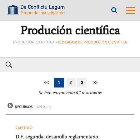
???
???
label.access.jump.content???
???
label.m
???
label.access.jump.header???
???
labe
label.access.jump.footer???
???
label.access.jump.menu???
Produción científica
PRODUCIÓN CIENTÍFICA
BUSCADOR DE PRODUCCIÓN CIENTÍFICA
Ir
Ir
<<
1
2
3
>>
a
a
Se han encontrado 62 resultados
la
la
primera
última
Recursos
página
página
RECURSOS
:
CAPÍTULO
Año
Autores
CAPÍTULO
D.F. segunda: desarrollo reglamentario