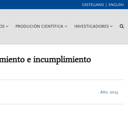
CASTELLANO
ENGLISH
???
???
???
??
OS
PRODUCIÓN CIENTÍFICA
INVESTIGADORES
GGLE.SUBSECTIONS???
KEY.FORMATTER.HEADER.TOGGLE.SUBSECTIONS???
KEY.FORMATTER.HEADER.TOGGLE
KEY.FORM
L
imiento e incumplimiento
Año: 2023