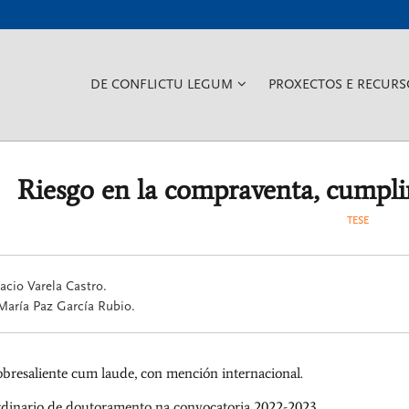
???
DE CONFLICTU LEGUM
PROXECTOS E RECURS
KEY.FORMATTER.HEADER.TO
Riesgo en la compraventa, cumpl
TESE
acio Varela Castro.
 María Paz García Rubio.
bresaliente cum laude, con mención internacional.
rdinario de doutoramento na convocatoria 2022-2023.