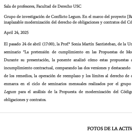
Sala de profesores, Facultad de Derecho USC
Grupo de investigación de Conflicto Legum. En el marco del proyecto [
inaplazable modernización del derecho de obligaciones y contratos del Có
April 24, 2025
a
El pasado 24 de abril (17:00), la Prof.
Sonia Martín Santisteban, de la Un
seminario “La pretensión de cumplimiento en las Propuestas de Mod
Durante su presentación, la ponente analizó cómo estas propuestas a
incumplimiento contractual, comparando las dos versiones y destacando 
de los remedios, la operación de reemplazo y los límites al derecho de 
enmarca en el ciclo de seminarios mensuales realizados por el grupo
Legum
para el análisis de la Propuesta de modernización del Códig
obligaciones y contratos.
Ignacio Varela Castro recibe
Ignacio Varela Castro
s
el IX Premio de
participa en las jornad
FOTOS DE LA ACTI