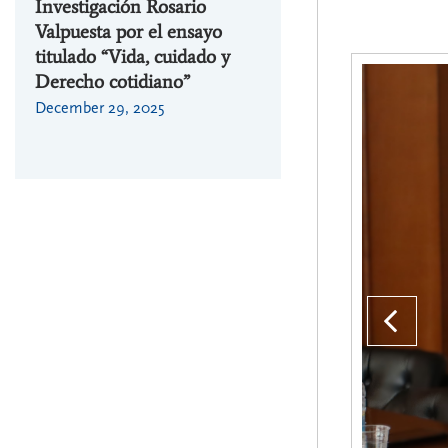
as
Investigación Rosario
sobre cuestiones prácti
ey
Valpuesta por el ensayo
en la aplicación de la L
la
titulado “Vida, cuidado y
8/2021 organizadas por
 de
Derecho cotidiano”
Cátedra Extraordinaria
GC
Dº Registral de la UL
December 29, 2025
March 13, 2026
Pr