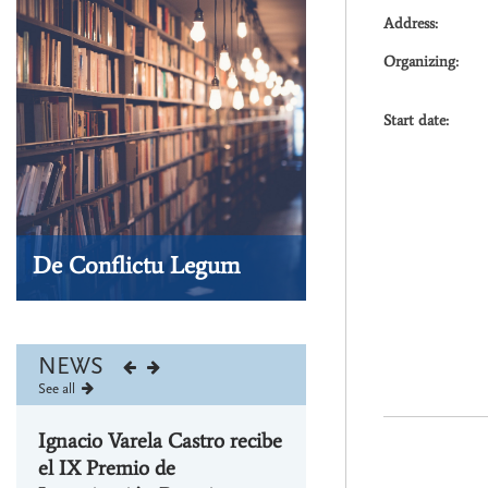
Conflictu
Legum
Address:
-
Shop
Organizing:
Start date:
De Conflictu Legum
Visit our store
NEWS
See all
Ignacio Varela Castro recibe
Ignacio Varela Castro
s
el IX Premio de
participa en las jornada