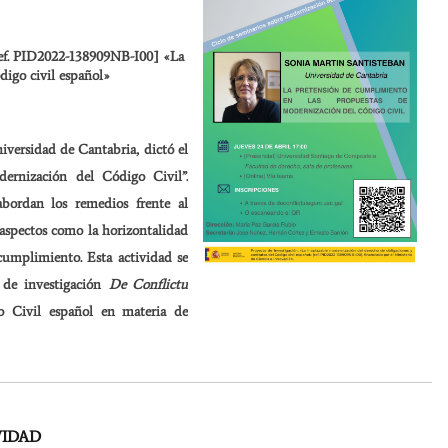
Ref. PID2022-138909NB-I00] «La
digo civil español»
iversidad de Cantabria, dictó el
ernización del Código Civil”.
bordan los remedios frente al
aspectos como la horizontalidad
cumplimiento. Esta actividad se
 de investigación
De Conflictu
o Civil español en materia de
as
VIDAD