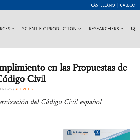
CASTELLANO
GALEGO
???
???
???
??
RCES
SCIENTIFIC PRODUCTION
RESEARCHERS
GGLE.SUBSECTIONS???
KEY.FORMATTER.HEADER.TOGGLE.SUBSECTIONS???
KEY.FORMATTER.HEADER.TOG
KEY.FORM
L
mplimiento en las Propuestas de
ódigo Civil
D NEWS
ACTIVITIES
ernización del Código Civil español