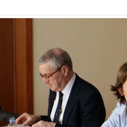
cas
Investigación Rosario
sobre cuestiones prácti
ey
Valpuesta por el ensayo
en la aplicación de la 
 la
titulado “Vida, cuidado y
8/2021 organizadas por
 de
Derecho cotidiano”
Cátedra Extraordinari
PGC
Dº Registral de la UL
December 29, 2025
March 13, 2026
evious