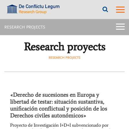
???
???
label.access.jump.content???
???
label.m
???
label.access.jump.header???
???
labe
label.access.jump.footer???
???
label.access.jump.menu???
menu
RESEARCH PROJECTS
title:
Later
menu
Research proyects
intern
page
|
RESEARCH PROJECTS
navig
Rese
proje
«Derecho de sucesiones en Europa y
libertad de testar: situación sustantiva,
unificación conflictual y posición de los
Derechos civiles autonómicos»
Proyecto de Investigación I+D+I subvencionado por