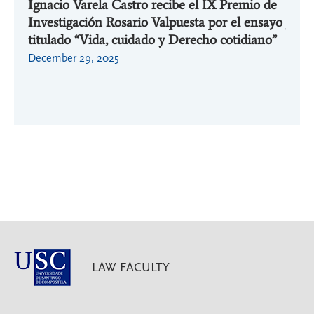
Ignacio Varela Castro recibe el IX Premio de
Ignac
Investigación Rosario Valpuesta por el ensayo
jorna
or la
titulado “Vida, cuidado y Derecho cotidiano”
aplic
 la
Cáted
December 29, 2025
ULP
March
LAW FACULTY