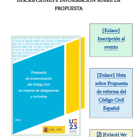
INSCRIPCIONES E INFORMACIÓN SOBRE LA
PROPUESTA
[Enlace]
Inscripción al
evento
[Enlace] Nota
sobre Propuesta
de reforma del
Código Civil
Español
[Enlace] Ver