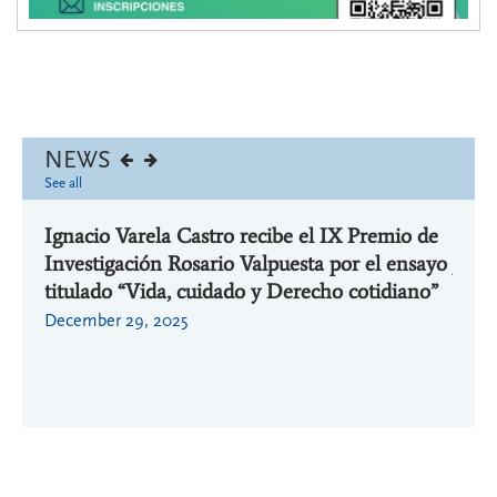
NEWS
See all
Ignacio Varela Castro recibe el IX Premio de
Ignac
Investigación Rosario Valpuesta por el ensayo
jorna
or la
titulado “Vida, cuidado y Derecho cotidiano”
aplic
 la
Cáted
December 29, 2025
ULP
March