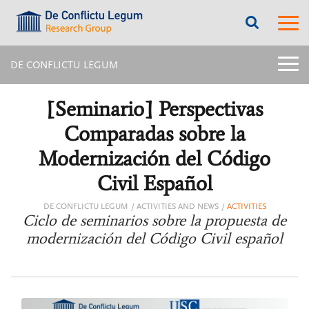
???
???
label.access.jump.content???
???
label.m
???
label.access.jump.header???
???
labe
label.access.jump.footer???
???
label.access.jump.menu???
menu
DE CONFLICTU LEGUM
title:
Later
menu
[Seminario] Perspectivas
intern
page
Comparadas sobre la
|
navig
Modernización del Código
De
Confl
Civil Español
Legu
DE CONFLICTU LEGUM
ACTIVITIES AND NEWS
ACTIVITIES
Ciclo de seminarios sobre la propuesta de
modernización del Código Civil español