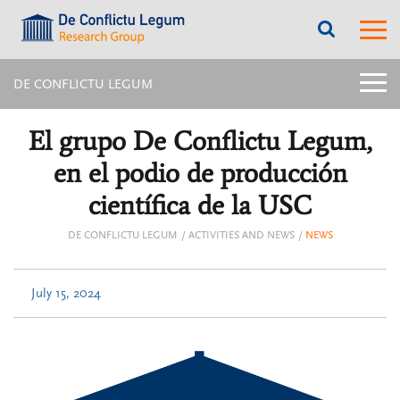
???
???
label.access.jump.content???
???
label.m
???
label.access.jump.header???
???
labe
label.access.jump.footer???
???
label.access.jump.menu???
menu
DE CONFLICTU LEGUM
title:
Later
menu
El grupo De Conflictu Legum,
intern
page
en el podio de producción
|
navig
científica de la USC
De
Confl
DE CONFLICTU LEGUM
ACTIVITIES AND NEWS
NEWS
Legu
July 15, 2024