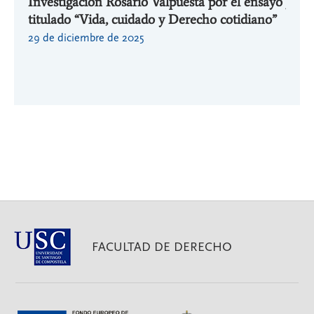
Investigación Rosario Valpuesta por el ensayo
jorna
or la
titulado “Vida, cuidado y Derecho cotidiano”
aplic
tral
Cáte
29 de diciembre de 2025
de l
13 de
FACULTAD DE DERECHO