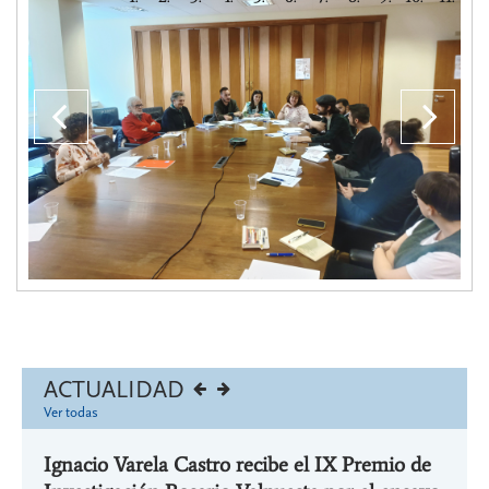
Anterior
??
lab
ACTUALIDAD
Ver todas
Ignacio Varela Castro recibe el IX Premio de
Ignac