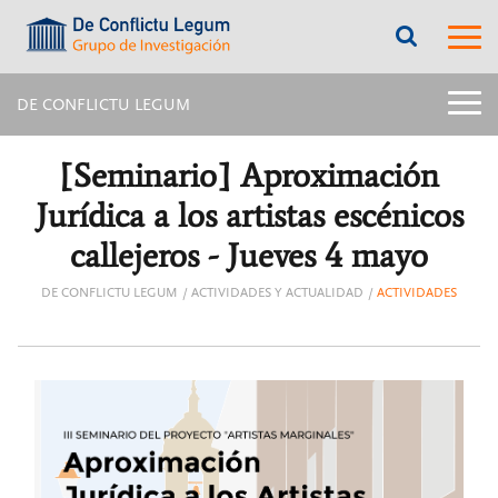
???
???
label.access.jump.content???
???
label.m
???
label.access.jump.header???
???
labe
label.access.jump.footer???
???
label.access.jump.menu???
menu
DE CONFLICTU LEGUM
title:
Menú
latera
[Seminario] Aproximación
págin
inter
Jurídica a los artistas escénicos
|
navig
callejeros - Jueves 4 mayo
De
Confl
DE CONFLICTU LEGUM
ACTIVIDADES Y ACTUALIDAD
ACTIVIDADES
Legu