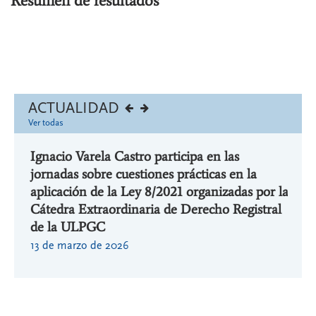
Resumen de resultados
ACTUALIDAD
Ver todas
o de
Ignacio Varela Castro participa en las
Igna
nsayo
jornadas sobre cuestiones prácticas en la
Inve
ano”
aplicación de la Ley 8/2021 organizadas por la
titu
Cátedra Extraordinaria de Derecho Registral
29 de
de la ULPGC
13 de marzo de 2026