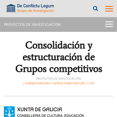
???
???
label.access.jump.content???
???
label.m
???
label.access.jump.header???
???
labe
label.access.jump.footer???
???
label.access.jump.menu???
menu
PROYECTOS DE INVESTIGACIÓN
title:
Menú
latera
Consolidación y
págin
inter
|
estructuración de
navig
Proye
Grupos competitivos
de
inves
PROYECTOS DE INVESTIGACIÓN
CONSOLIDACIÓN Y ESTRUCTURACIÓN GRC Y GPC