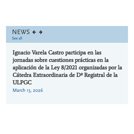
NEWS
See all
o de
Ignacio Varela Castro participa en las
Igna
nsayo
jornadas sobre cuestiones prácticas en la
Inve
ano”
aplicación de la Ley 8/2021 organizadas por la
titu
Cátedra Extraordinaria de Dº Registral de la
Decem
ULPGC
March 13, 2026