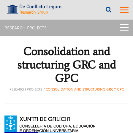
???
???
label.access.jump.content???
???
label.m
???
label.access.jump.header???
???
labe
label.access.jump.footer???
???
label.access.jump.menu???
menu
RESEARCH PROJECTS
title:
Later
menu
Consolidation and
intern
page
|
structuring GRC and
navig
Rese
GPC
proje
RESEARCH PROJECTS
CONSOLIDATION AND STRUCTURING GRC Y GPC