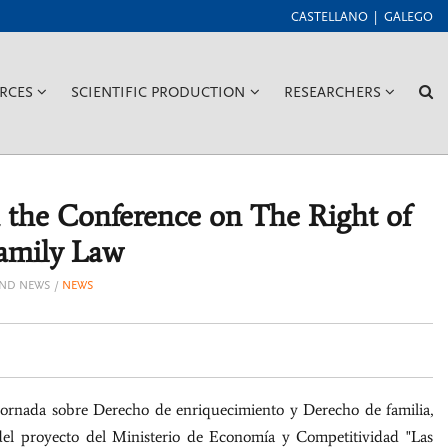
CASTELLANO
GALEGO
???
???
???
??
RCES
SCIENTIFIC PRODUCTION
RESEARCHERS
GGLE.SUBSECTIONS???
KEY.FORMATTER.HEADER.TOGGLE.SUBSECTIONS???
KEY.FORMATTER.HEADER.TOG
KEY.FORM
L
 the Conference on The Right of
amily Law
AND NEWS
NEWS
a Jornada sobre Derecho de enriquecimiento y Derecho de familia,
del proyecto del Ministerio de Economía y Competitividad "Las