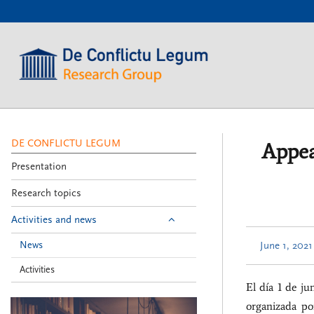
???
label.access.jump.content???
???
label.access.jump.header???
???
label.access.jump.footer???
???
label.access.jump.menu???
DE CONFLICTU LEGUM
Appea
Presentation
Research topics
Activities and news
News
June 1, 2021
Activities
El día 1 de ju
De
organizada po