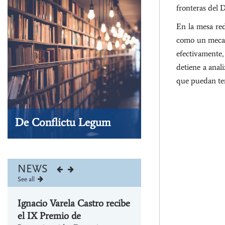
Conflictu
fronteras del 
Legum
-
En la mesa red
Shop
como un mecan
efectivamente,
detiene a anal
que puedan ten
De Conflictu Legum
Visit our store
NEWS
See all
Ignacio Varela Castro recibe
el IX Premio de