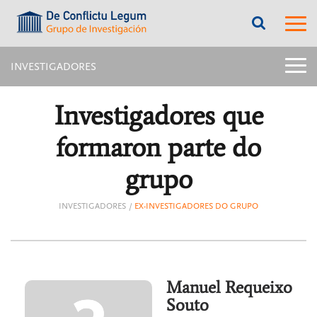
???
???
label.access.jump.content???
???
label.m
???
label.access.jump.header???
???
labe
label.access.jump.footer???
???
label.access.jump.menu???
menu
INVESTIGADORES
title:
Menú
latera
Investigadores que
págin
inter
formaron parte do
|
navig
Inves
grupo
INVESTIGADORES
EX-INVESTIGADORES DO GRUPO
Manuel Requeixo
Souto