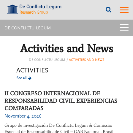
???
???
label.access.jump.content???
???
label.m
???
label.access.jump.header???
???
labe
label.access.jump.footer???
???
label.access.jump.menu???
menu
DE CONFLICTU LEGUM
title:
Later
menu
Activities and News
intern
page
|
DE CONFLICTU LEGUM
ACTIVITIES AND NEWS
navig
ACTIVITIES
De
Confl
See all
Legu
II CONGRESO INTERNACIONAL DE
RESPONSABILIDAD CIVIL. EXPERIENCIAS
COMPARADAS
November 4, 2026
Grupo de investigación De Conflictu Legum & Comissão
Especial de Responsabilidade Civil – OAB Nacional, Brasil